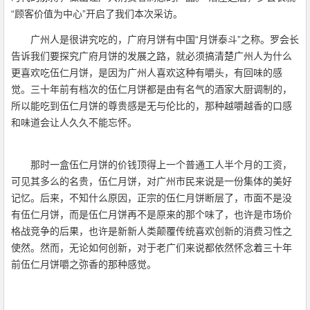
“顾客价值为中心”开启了我们本次采访。
广州人是很讲究吃的，广府月饼有中国“月饼泰斗”之称。罗会长
告诉我们要探究广府月饼的发展之路，就必须搞清楚广州人为什么
更喜欢吃伍仁月饼，是因为广州人喜欢这种有嚼头，有回味的感
觉。三十年前有档次的伍仁月饼都是由有名气的酒家大厨调制的，
所以能吃到伍仁月饼的尊贵感是无与伦比的，那种越嚼越香的口感
和味道会让人久久不能忘怀。
那时一盒伍仁月饼的价钱顶得上一个普通工人半个月的工资，
可见其多么的名贵，伍仁月饼，对广州市民来说是一份集体的美好
记忆。后来，不知什么原因，正宗的伍仁月饼断层了，市面不是没
有伍仁月饼，而是伍仁月饼再不是原来的那个味了，也许是市场价
格战竞争的后果，也许是新新人类颠覆传统喜欢创新的消费习性之
使然。然而，无论如何创新，对于老广们来说都依然怀念着三十年
前伍仁月饼嚼之弥香的那种感觉。