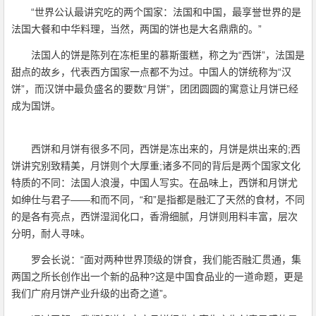
“世界公认最讲究吃的两个国家：法国和中国，最享誉世界的是
法国大餐和中华料理，当然，两国的饼也是大名鼎鼎的。”
法国人的饼是陈列在冻柜里的慕斯蛋糕，称之为“西饼”，法国是
甜点的故乡，代表西方国家一点都不为过。中国人的饼统称为“汉
饼”，而汉饼中最负盛名的要数“月饼”，团团圆圆的寓意让月饼已经
成为国饼。
西饼和月饼有很多不同，西饼是冻出来的，月饼是烘出来的;西
饼讲究别致精美，月饼则个大厚重;诸多不同的背后是两个国家文化
特质的不同：法国人浪漫，中国人写实。在品味上，西饼和月饼尤
如绅仕与君子——和而不同，“和”是指都是融汇了天然的食材，不同
的是各有亮点，西饼湿润化口，香滑细腻，月饼则用料丰富，层次
分明，耐人寻味。
罗会长说：“面对两种世界顶级的饼食，我们能否融汇贯通，集
两国之所长创作出一个新的品种?这是中国食品业的一道命题，更是
我们广府月饼产业升级的出奇之道”。