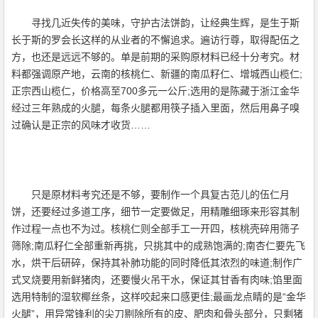
寻找几近失传的美味，守护古法饼韵，让经典生辉，是生于斯
长于斯的罗会长这样的从业者的不懈追求。遍访行尊，取得配伍之
方，也还是远远不够的。单是前期的采购原材料已经十分考究。材
料都强调原产地，云南的核桃仁、新疆的南瓜籽仁、增城西山榄仁;
正宗西山榄仁，价格高至700多元一公斤;选用的是陈藏于浙江金华
经过三年熟成的火腿，每条火腿都用筷子插入里面，然后用鼻子嗅
过确认是正宗的风味才收货……
只是原材料考究还是不够，要制作一个具复古范儿的伍仁月
饼，还要经过多道工序，细节一定要做足，用精雕细琢来形容其制
作过程一点也不为过。核桃仁则全部手工一开四，核桃壳碎用筛子
筛除;南瓜籽仁全部重新再挑，只挑其中的成熟饱满的;南杏仁要先飞
水，烘干后研碎，保持其补肺功能的同时降低其浓烈的味道;制作广
式叉烧要用新鲜猪肉，还要慢火吊干水，保证其甘香有肉味;馅里面
选用特制的湿软椰丝条，这样咬起来口感更佳;最画龙点睛的是“金华
火腿”，用异常锋利的尖刀剔除所有的皮、肥肉和骨头部分，只剩猪