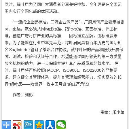
同时，绿叶居为了同广大消费者分享美好中秋，今年更是在全国范
围内实行全国包邮的优惠活动。
“一流的企业建标准，二流企业做产品”，广府月饼产业要走得更
高、更远，就必须共同构建标准、践行标准、完善标准、捍卫标
准，创造广府月饼产业的高标准——因标准立品牌，由标准赢未
来。为了能够在行业中率先垂范，绿叶居同具有百年历史的国际知
名公司Intertek签订了战略合作协议，就绿叶居的产品和服务开展保
障、测试、检验和认证等合作，希望能通过国际领先的第三方质量
服务机构的助力，进一步保障并提升其产品质量和经营水平。 届
时，绿叶居将严格按照HACCP、ISO9001、ISO22000的严格要
求，建立健全其管理体系，提升其管理和经营能力，切实高效的践
行“绿叶居——敬世界一枚中国月饼”的庄严承诺!
作者：刘彬
责编：乐小编