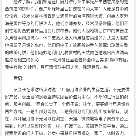
通过了解，我们知道在广府月饼行业中率先产生创意灵感的是
西饼店的饼师们，像广州绿叶居西饼连锁的两大掌门人便是其中的
佼佼者，技术总监林甫青是誉满两岸的台湾西饼大师，创始人罗澄
海是著作等身的月饼达人，他们亦师亦友，经常灵感碰撞，他们开
创性地将西式食材运用到月饼中去，他们大胆地将西饼中的抹酱注
入月饼中间成流心，他们艺高人胆大地用轻度烘焙的方式最大限度
地保留了月饼的水份，他们用中国工笔画般的手艺雕琢出玲珑有致
的唯美月饼，他们巧妙地利用几种食材的天然颜色透现出西洋油画
般浓淡相宜的色彩…… 一枚月饼让品尝者体会中西美食“你中有我，
我中有你”的妙境，真可谓博取中国之美，雕琢世界之味!
后记：
罗会长在采访结束时说：“广府月饼企业的生存之道，不光要做
好产品，更重要的是要坚持以顾客价值为中心，不断的进行营销创
新，服务创新。”罗会长觉了一个例子说：往年，要买绿叶居月饼有
两种方式，一是少部分网购，二是多部分到门店购买或者领取。现
在，绿叶居月饼不光可以在淘宝、天猫、微商城等电子商务平台上
买到，也可以像餐厅外卖一样，在饿了么、美团等外卖平台，通过
搜索附近的门店下单，外卖小哥将月饼直接送上家门，省时省力。