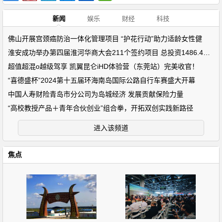
新闻
娱乐
财经
科技
佛山开展宫颈癌防治一体化管理项目 “护花行动”助力适龄女性健
淮安成功举办第四届淮河华商大会211个签约项目 总投资1486.4亿元
超值超混o越级驾享 凯翼昆仑iHD体验营（东莞站）完美收官！
“喜德盛杯”2024第十五届环海南岛国际公路自行车赛盛大开幕
中国人寿财险青岛市分公司为岛城经济 发展贡献保险力量
“高校教授产品＋青年合伙创业”组合拳，开拓双创实践新路径
进入该频道
焦点