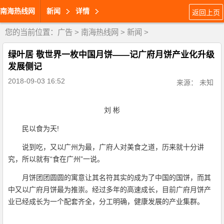
南海热线网
新闻
详情
返回上页
您的当前位置：
广告
>
南海热线网
>
新闻
>
绿叶居 敬世界一枚中国月饼——记广府月饼产业化升级
发展侧记
2018-09-03 16:52
来源： 未知
刘 彬
民以食为天!
说到吃，又以广州为最，广府人对美食之道，历来就十分讲
究，所以就有“食在广州”一说。
月饼团团圆圆的寓意让其名符其实的成为了中国的国饼，而其
中又以广府月饼最为推崇。经过多年的高速成长，目前广府月饼产
业已经成长为一个配套齐全，分工明确，健康发展的产业集群。