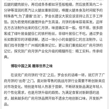
后腿的腱肉部分，再切成条条都如牙签般粗细，然后放蒸笼内二十
分钟等湿润的蒸汽让火腿丝重新回软，唤醒火腿本身及时间赋予的
特殊香气;为了遵循“古法”，罗会长建议大家应该坚持让员工手工拌
馅。因为若使用机器搅拌会产生高温，月饼的香味容易挥发。这样
古方古法制作出来的伍仁月饼，味道确实非一般。怪不得，很多顾
客成了绿叶居金腿伍仁的铁杆粉丝，非绿叶居伍仁不吃。通过罗会
长如数家珍的详细讲解，透过一块小小的金腿伍仁的古法制作，让
我们找寻到整个广州城的集体记忆，更让我们重拾起对广府月饼的
记忆，探究到广府月饼产业化升级的精髓所在：精工实料，传承经
典。
博取中国之美 雕琢世界之味
在谈完广府月饼的“守正”之后，罗会长的话峰一转，就打开了广
府月饼的“出奇”之门。面对新零售的挑战月饼行业需要不断创新来应
对市场变化。特别是年轻人热衷于尝鲜，不断研发新品满足年轻人
的个性化需求，也是月饼升级的趋势。为满足食客对新鲜感的追
求，越来越多的广府月饼品牌开始不遗余力地创新口味，开发新产
品。