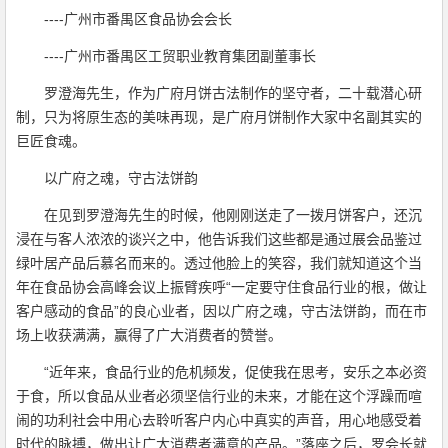
----广州市番禺区食品协会会长
----广州市番禺区工贸职业教育集团副董事长
罗澄海先生，作为广府月饼古法制作的坚守者，二十载潜心研
制，只为将原生态的美味再现，是广府月饼制作大家中名副其实的
巨匠食魂。
以广府之魂，守古法饼韵
在见到罗澄海先生的时候，他刚刚送走了一拨月饼客户，还沉
浸在与客人浓浓的谈兴之中，他告诉我们这些都是通过展会品鉴过
绿叶居产品后慕名而来的。透过他脸上的笑容，我们就知道这个当
年在食品协会高峰会议上振臂疾呼“一定要守住食品行业的根，做让
客户感动的食品”的良心业者，因以广府之魂，守古法饼韵，而在市
场上收获满满，赢得了广大消费者的赞誉。
“近年来，食品行业的危机频发，促使我在思考，安乐之本必资
于食，所以食品从业者必须坚信行业的未来，才能在这个浮躁而喧
闹的功利社会中用心去聆听客户内心中真实的声音，用心地感受着
时代的脉搏，做出让广大消费者满意的产品。”落座之后，罗会长就