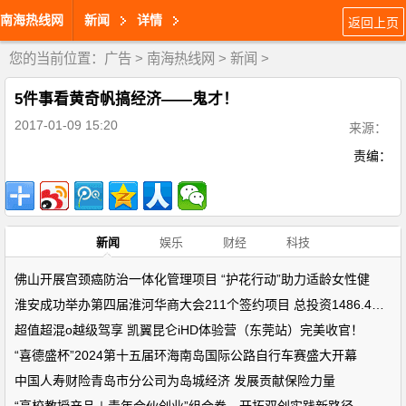
南海热线网
新闻
详情
返回上页
您的当前位置：
广告
>
南海热线网
>
新闻
>
5件事看黄奇帆搞经济——鬼才！
2017-01-09 15:20
来源：
责编：
新闻
娱乐
财经
科技
佛山开展宫颈癌防治一体化管理项目 “护花行动”助力适龄女性健
淮安成功举办第四届淮河华商大会211个签约项目 总投资1486.4亿元
超值超混o越级驾享 凯翼昆仑iHD体验营（东莞站）完美收官！
“喜德盛杯”2024第十五届环海南岛国际公路自行车赛盛大开幕
中国人寿财险青岛市分公司为岛城经济 发展贡献保险力量